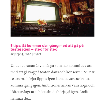
5 tips: Så kommer du i gång med att gå på
teater igen – steg för steg
av
|
sep 25, 2020
|
Nyhet
Under coronan är vi många som har kommit av oss
med att gå iväg på teater, dans och konserter. Nu när
teatrarna börjar öppna igen kan det vara svårt att
komma igång igen. Ambitionerna kan vara höga och
löftet avlagt att i höst ska du börja gå igen. Ändå
hamnar du...