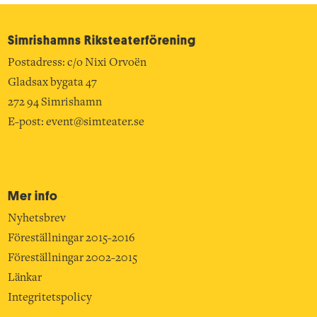
Simrishamns Riksteater­förening
Postadress: c/o Nixi Orvoën
Gladsax bygata 47
272 94 Simrishamn
E-post:
event@simteater.se
Mer info
Nyhetsbrev
Föreställningar 2015-2016
Föreställningar 2002-2015
Länkar
Integritetspolicy