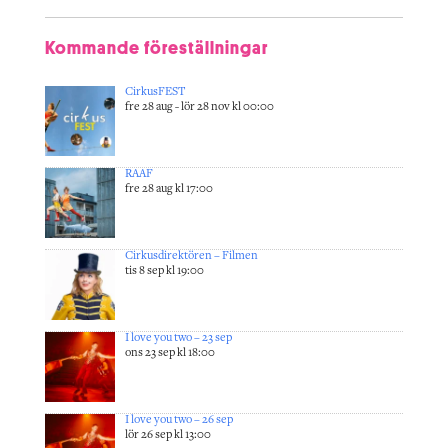
Kommande föreställningar
CirkusFEST
fre 28 aug - lör 28 nov kl 00:00
RAAF
fre 28 aug kl 17:00
Cirkusdirektören – Filmen
tis 8 sep kl 19:00
I love you two – 23 sep
ons 23 sep kl 18:00
I love you two – 26 sep
lör 26 sep kl 13:00