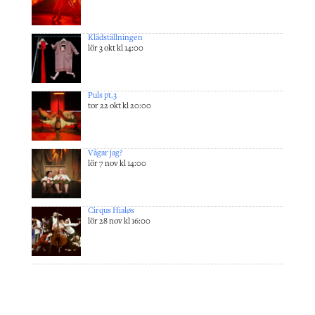
Klädställningen
lör 3 okt kl 14:00
Puls pt.3
tor 22 okt kl 20:00
Vågar jag?
lör 7 nov kl 14:00
Cirqus Hialøs
lör 28 nov kl 16:00