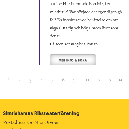
sitt liv: Hur hamnade hon här, i ett
missbruk? Var började det egentligen gå
fel? En inspirerande berättelse om att
våga sluta fly och börja möta livet som
det är.
På scen ser vi Sylvia Rauan.
MER INFO & BOKA
1
2
3
4
5
6
7
8
11
9
12
10
Simrishamns Riksteater­förening
Postadress: c/o Nixi Orvoën