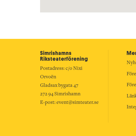
Simrishamns
Mer
Riksteater­förening
Nyh
Postadress: c/o Nixi
Före
Orvoën
Före
Gladsax bygata 47
272 94 Simrishamn
Län
E-post:
event@simteater.se
Inte