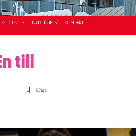
I MEDLEM!
NYHETSBREV
KONTAKT
n till
Unga