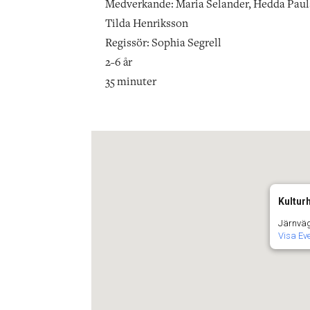
Medverkande: Maria Selander, Hedda Paul
Tilda Henriksson
Regissör: Sophia Segrell
2-6 år
35 minuter
Kultur
Järnväg
Visa E