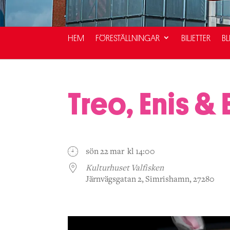
HEM
FÖRESTÄLLNINGAR
BILJETTER
BL
Treo, Enis & E
sön 22 mar kl 14:00
Kulturhuset Valfisken
Järnvägsgatan 2, Simrishamn, 27280