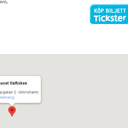
sen,
huset Valfisken
sgatan 2 - Simrishamn
venemang