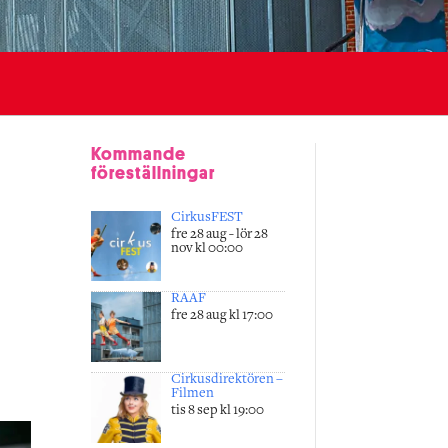
Kommande
föreställningar
CirkusFEST
fre 28 aug - lör 28
nov kl 00:00
RAAF
fre 28 aug kl 17:00
Cirkusdirektören –
Filmen
tis 8 sep kl 19:00