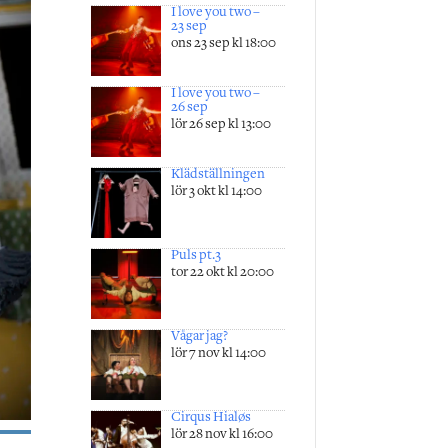
I love you two –
23 sep
ons 23 sep kl 18:00
I love you two –
26 sep
lör 26 sep kl 13:00
Klädställningen
lör 3 okt kl 14:00
Puls pt.3
tor 22 okt kl 20:00
Vågar jag?
lör 7 nov kl 14:00
Cirqus Hialøs
lör 28 nov kl 16:00