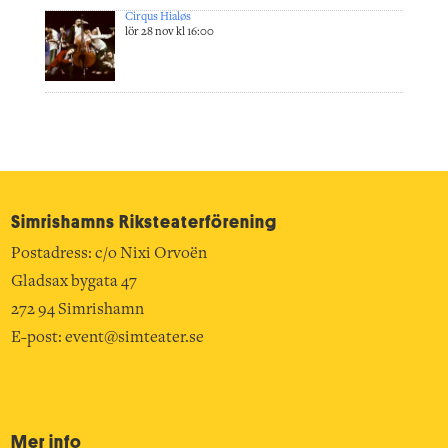
Cirqus Hialøs
lör 28 nov kl 16:00
Simrishamns Riksteater­förening
Postadress: c/o Nixi Orvoën
Gladsax bygata 47
272 94 Simrishamn
E-post:
event@simteater.se
Mer info