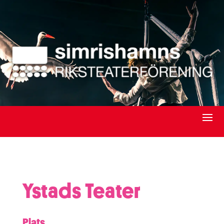
Ystads Teater
Plats