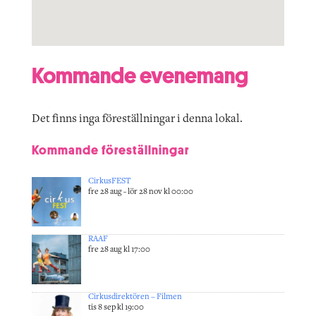
Kommande evenemang
Det finns inga föreställningar i denna lokal.
Kommande föreställningar
CirkusFEST
fre 28 aug - lör 28 nov kl 00:00
RAAF
fre 28 aug kl 17:00
Cirkusdirektören – Filmen
tis 8 sep kl 19:00