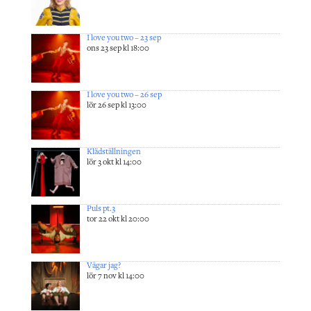
I love you two – 23 sep
ons 23 sep kl 18:00
I love you two – 26 sep
lör 26 sep kl 13:00
Klädställningen
lör 3 okt kl 14:00
Puls pt.3
tor 22 okt kl 20:00
Vågar jag?
lör 7 nov kl 14:00