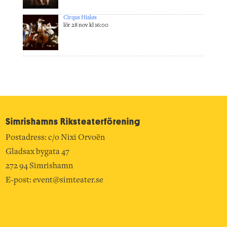
Cirqus Hialøs
lör 28 nov kl 16:00
Simrishamns Riksteater­förening
Postadress: c/o Nixi Orvoën
Gladsax bygata 47
272 94 Simrishamn
E-post:
event@simteater.se