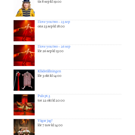
tis 8 sep kl 19:00
I love you two – 23 sep
ons 23 sep kl 18:00
I love you two – 26 sep
lör 26 sep kl 13:00
Klädställningen
lör 3 okt kl 14:00
Puls pt.3
tor 22 okt kl 20:00
Vågar jag?
lör 7 nov kl 14:00