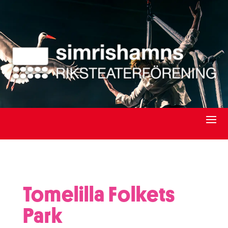
Tomelilla Folkets
Park