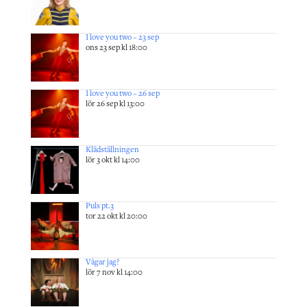
I love you two – 23 sep
ons 23 sep kl 18:00
I love you two – 26 sep
lör 26 sep kl 13:00
Klädställningen
lör 3 okt kl 14:00
Puls pt.3
tor 22 okt kl 20:00
Vågar jag?
lör 7 nov kl 14:00