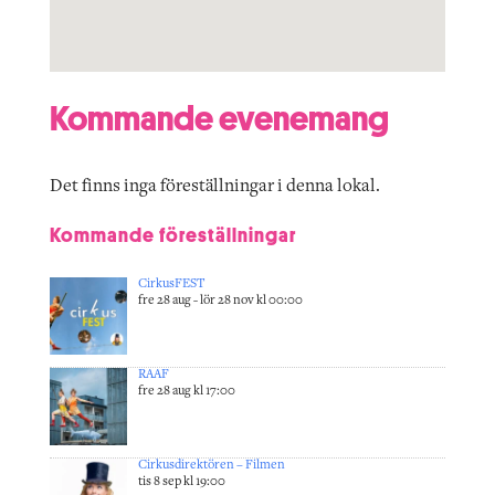
Kommande evenemang
Det finns inga föreställningar i denna lokal.
Kommande föreställningar
CirkusFEST
fre 28 aug - lör 28 nov kl 00:00
RAAF
fre 28 aug kl 17:00
Cirkusdirektören – Filmen
tis 8 sep kl 19:00