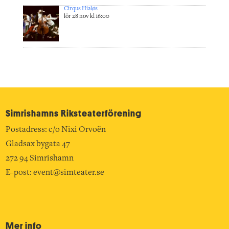
Cirqus Hialøs
lör 28 nov kl 16:00
Simrishamns Riksteater­förening
Postadress: c/o Nixi Orvoën
Gladsax bygata 47
272 94 Simrishamn
E-post:
event@simteater.se
Mer info