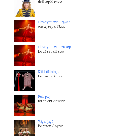
tis 8 sep kl 19:00
I love you two – 23 sep
ons 23 sep kl 18:00
I love you two – 26 sep
lör 26 sep kl 13:00
Klädställningen
lör 3 okt kl 14:00
Puls pt.3
tor 22 okt kl 20:00
Vågar jag?
lör 7 nov kl 14:00