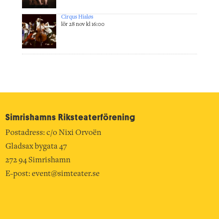
Cirqus Hialøs
lör 28 nov kl 16:00
Simrishamns Riksteater­förening
Postadress: c/o Nixi Orvoën
Gladsax bygata 47
272 94 Simrishamn
E-post:
event@simteater.se