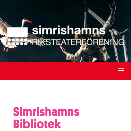
Simrishamns
Bibliotek