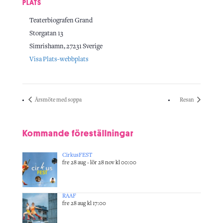
PLATS
Teaterbiografen Grand
Storgatan 13
Simrishamn
,
27231
Sverige
Visa Plats-webbplats
Årsmöte med soppa
Resan
Kommande föreställningar
CirkusFEST
fre 28 aug - lör 28 nov kl 00:00
RAAF
fre 28 aug kl 17:00