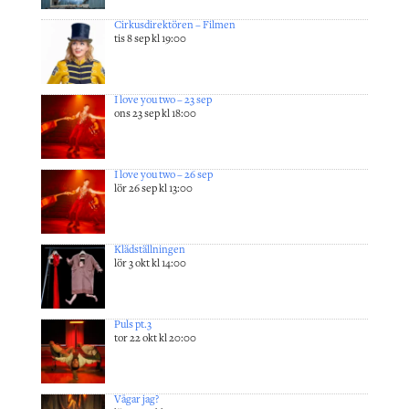
Cirkusdirektören – Filmen
tis 8 sep kl 19:00
I love you two – 23 sep
ons 23 sep kl 18:00
I love you two – 26 sep
lör 26 sep kl 13:00
Klädställningen
lör 3 okt kl 14:00
Puls pt.3
tor 22 okt kl 20:00
Vågar jag?