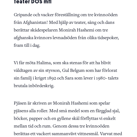
Teater DOS mfl
Gripande och vacker föreställning om tre kvinnoöden
från Afghanistan! Med hjälp av teater, sång och dans
berättar skådespelaren Monirah Hashemi om tre
afghanska kvinnors levnadsöden från olika tidsepoker,
fram till i dag.
Vi får möta Halima, som ska stenas för att ha blivit
våldtagen av sin styvson, Gul Belgum som har förlorat
sin familj i kriget 1892 och Sara som lever i 1980- talets
brutala inbördeskrig.
Pjäsen är skriven av Monirah Hashemi som spelar
pjäsens alla roller. Med små medel som en färgglad sjal,
böcker, papper och en gyllene skål förflyttas vi enkelt
mellan tid och rum. Genom dessa tre kvinnoöden
berättas ett vackert sammanvävt vittnesmål. Varvat med