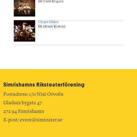
lör 7 nov kl 14:00
Cirqus Hialøs
lör 28 nov kl 16:00
Simrishamns Riksteater­förening
Postadress: c/o Nixi Orvoën
Gladsax bygata 47
272 94 Simrishamn
E-post:
event@simteater.se