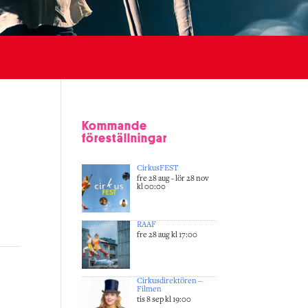
Kommande
föreställningar
CirkusFEST
fre 28 aug - lör 28 nov
kl 00:00
RAAF
fre 28 aug kl 17:00
Cirkusdirektören –
Filmen
tis 8 sep kl 19:00