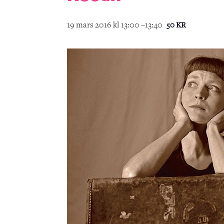
19 mars 2016 kl 13:00
–
13:40
50 KR