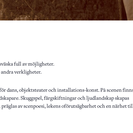
väska full av möjligheter.
 andra verkligheter.
för dans, objektsteater och installations-konst. På scenen finn
udskapare. Skuggspel, färgskiftningar och ljudlandskap skapas
 präglas av scenpoesi, lekens oförutsägbarhet och en närhet til