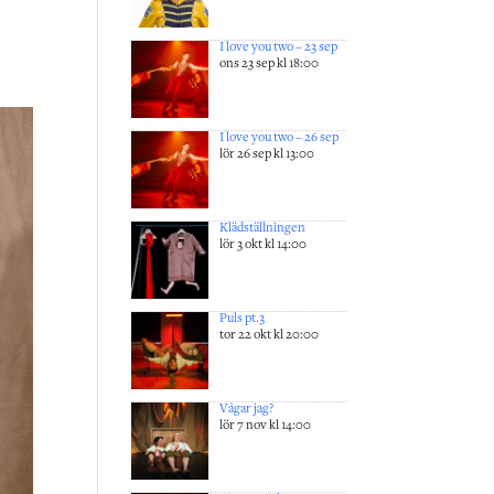
I love you two – 23 sep
ons 23 sep kl 18:00
I love you two – 26 sep
lör 26 sep kl 13:00
Klädställningen
lör 3 okt kl 14:00
Puls pt.3
tor 22 okt kl 20:00
Vågar jag?
lör 7 nov kl 14:00