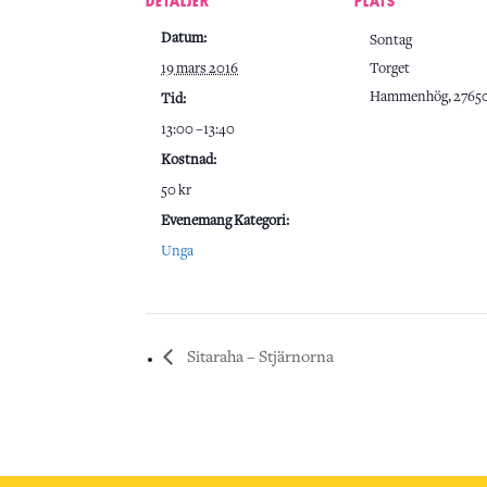
DETALJER
PLATS
Datum:
Sontag
19 mars 2016
Torget
Hammenhög
,
2765
Tid:
13:00 –13:40
Kostnad:
50 kr
Evenemang Kategori:
Unga
Sitaraha – Stjärnorna