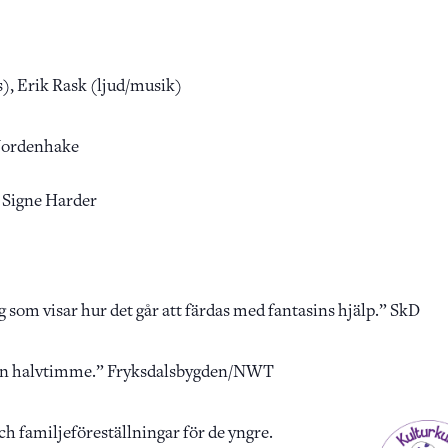
s), Erik Rask (ljud/musik)
Nordenhake
 Signe Harder
g som visar hur det går att färdas med fantasins hjälp.” SkD
 en halvtimme.” Fryksdalsbygden/NWT
ch familjeföreställningar för de yngre.