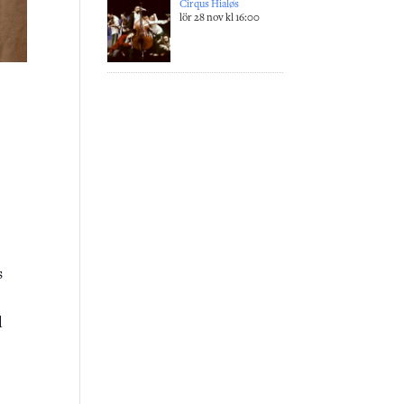
Cirqus Hialøs
lör 28 nov kl 16:00
s
l