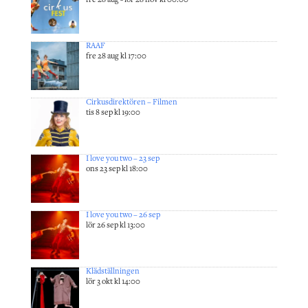
RAAF
fre 28 aug kl 17:00
Cirkusdirektören – Filmen
tis 8 sep kl 19:00
I love you two – 23 sep
ons 23 sep kl 18:00
I love you two – 26 sep
lör 26 sep kl 13:00
Klädställningen
lör 3 okt kl 14:00