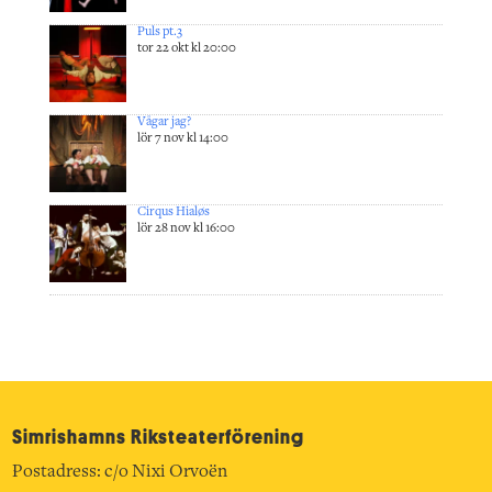
Puls pt.3
tor 22 okt kl 20:00
Vågar jag?
lör 7 nov kl 14:00
Cirqus Hialøs
lör 28 nov kl 16:00
Simrishamns Riksteater­förening
Postadress: c/o Nixi Orvoën