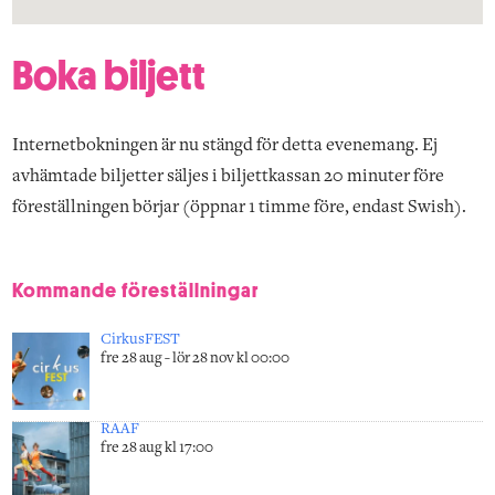
Boka biljett
Internetbokningen är nu stängd för detta evenemang. Ej
avhämtade biljetter säljes i biljettkassan 20 minuter före
föreställningen börjar (öppnar 1 timme före, endast Swish).
Kommande föreställningar
CirkusFEST
fre 28 aug - lör 28 nov kl 00:00
RAAF
fre 28 aug kl 17:00