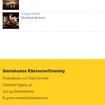
Cirqus Hialøs
lör 28 nov kl 16:00
Simrishamns Riksteater­förening
Postadress: c/o Nixi Orvoën
Gladsax bygata 47
272 94 Simrishamn
E-post:
event@simteater.se