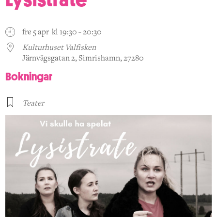
fre 5 apr kl 19:30 - 20:30
Kulturhuset Valfisken
Järnvägsgatan 2, Simrishamn, 27280
Bokningar
Teater