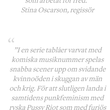
som arbetat för fred.”
Stina Oscarson, regissör
”I en serie tablåer varvat med
komiska musiknummer spelas
snabba scener upp om svidande
kvinnoöden i skuggan av män
och krig. För att slutligen landa i
samtidens punkfeminism med
ryska Pussy Riot som med furiös