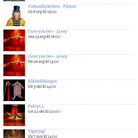
Cirkusdirektören – Filmen
tis 8 sep kl 19:00
I love you two – 23 sep
ons 23 sep kl 18:00
I love you two – 26 sep
lör 26 sep kl 13:00
Klädställningen
lör 3 okt kl 14:00
Puls pt.3
tor 22 okt kl 20:00
Vågar jag?
lör 7 nov kl 14:00