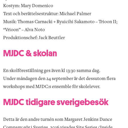
Kostym: Mary Domenico
Text och berättelsestruktur: Michael Palmer
Musik: Thomas Carnacki + Ryuicihi Sakamoto – Trioon II;
“Vrioon” – Alva Noto
Produktionschef: Jack Beuttler
MJDC & skolan
En skolföreställning ges även kl 13:30 samma dag.
Under måndagen den 24 september är det dessutom flera
workshops med MJDC:s ensemble för skolelever.
MJDC tidigare sverigebesök
Detta är den andre turnén som Margaret Jenkins Dance
Company gör i Sverige. 2016 visades Site Series (Inside