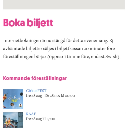
Boka biljett
Internetbokningen är nu stängd för detta evenemang. Ej
avhämtade biljetter säljes i biljettkassan 20 minuter före
föreställningen börjar (öppnar 1 timme före, endast Swish).
Kommande föreställningar
CirkusFEST
fre 28 aug - lör 28 nov kl 00:00
RAAF
fre 28 aug kl 17:00