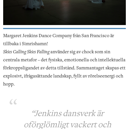
Margaret Jenkins Dance Company från San Francisco är
tillbaka i Simrishamn!
Skies Calling Skies Falling
använder sig av chock som sin
centrala metafor – det fysiska, emotionella och intellektuella
förkroppsligandet av detta tillstånd. Sammantaget skapas ett
explosivt, ifrågasättande landskap, fyllt av rörelseenergi och
hopp.
“Jenkins dansverk är
oförglömligt vackert och