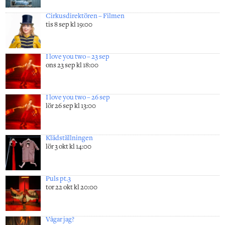
Cirkusdirektören – Filmen
tis 8 sep kl 19:00
I love you two – 23 sep
ons 23 sep kl 18:00
I love you two – 26 sep
lör 26 sep kl 13:00
Klädställningen
lör 3 okt kl 14:00
Puls pt.3
tor 22 okt kl 20:00
Vågar jag?