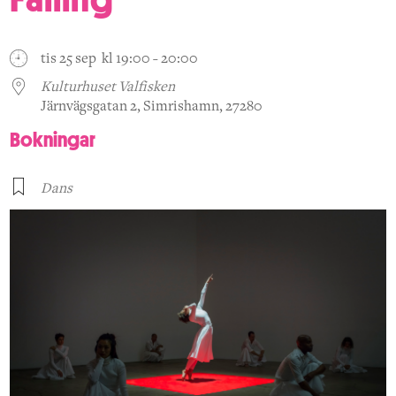
tis 25 sep kl 19:00 - 20:00
Kulturhuset Valfisken
Järnvägsgatan 2, Simrishamn, 27280
Bokningar
Dans