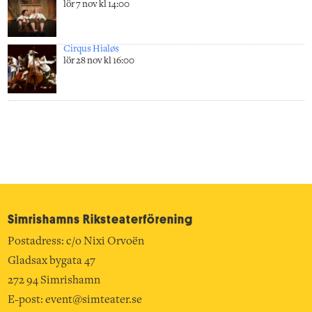
lör 7 nov kl 14:00
Cirqus Hialøs
lör 28 nov kl 16:00
Simrishamns Riksteater­förening
Postadress: c/o Nixi Orvoën
Gladsax bygata 47
272 94 Simrishamn
E-post:
event@simteater.se