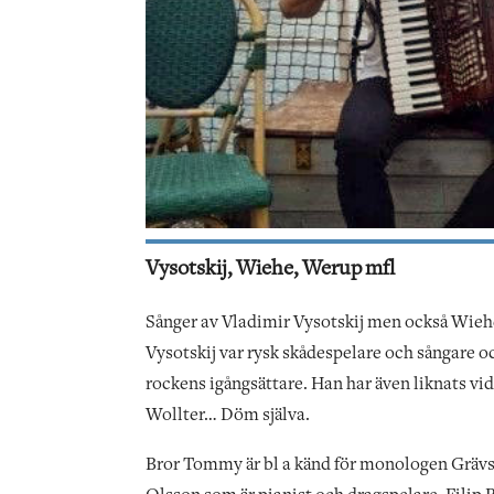
Vysotskij, Wiehe, Werup mfl
Sånger av Vladimir Vysotskij men också Wiehe,
Vysotskij var rysk skådespelare och sångare och 
rockens igångsättare. Han har även liknats vi
Wollter… Döm själva.
Bror Tommy är bl a känd för monologen Grävs