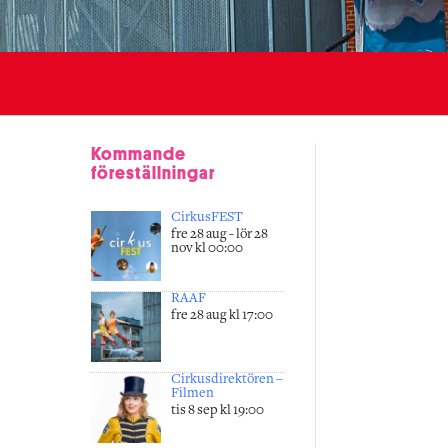
Kommande
föreställningar
CirkusFEST
fre 28 aug - lör 28
nov kl 00:00
RAAF
fre 28 aug kl 17:00
Cirkusdirektören –
Filmen
tis 8 sep kl 19:00