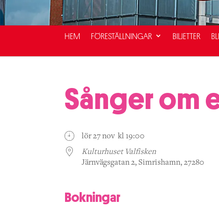
HEM
FÖRESTÄLLNINGAR
BILJETTER
BL
Sånger om e
lör 27 nov kl 19:00
Kulturhuset Valfisken
Järnvägsgatan 2, Simrishamn, 27280
Bokningar