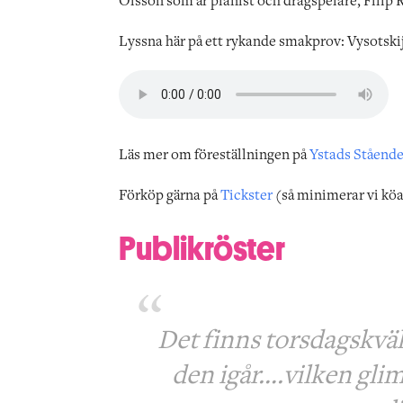
Olsson som är pianist och dragspelare, Filip R
Lyssna här på ett rykande smakprov: Vysotski
Läs mer om föreställningen på
Ystads Stående
Förköp gärna på
Tickster
(så minimerar vi kö
Publikröster
Det finns torsdagskväl
den igår….vilken glim