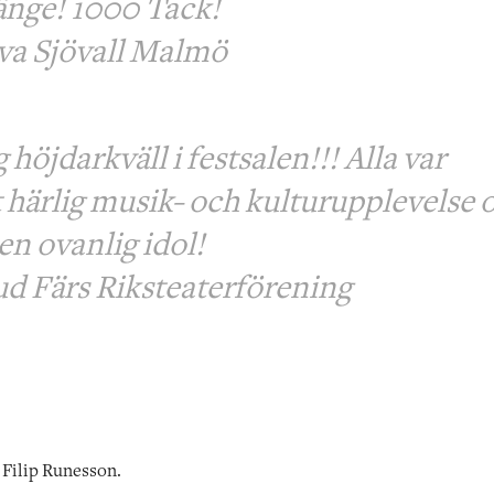
änge! 1000 Tack!
va Sjövall Malmö
g höjdarkväll i festsalen!!! Alla var
 härlig musik- och kulturupplevelse
en ovanlig idol!
d Färs Riksteaterförening
Filip Runesson.