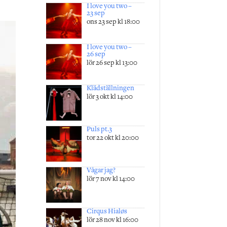
I love you two –
23 sep
ons 23 sep kl 18:00
I love you two –
26 sep
lör 26 sep kl 13:00
Klädställningen
lör 3 okt kl 14:00
Puls pt.3
tor 22 okt kl 20:00
Vågar jag?
lör 7 nov kl 14:00
Cirqus Hialøs
lör 28 nov kl 16:00