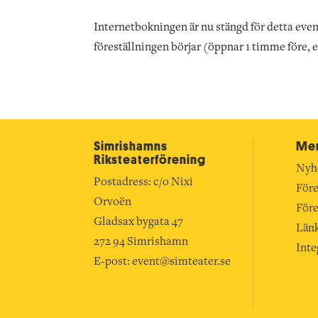
Internetbokningen är nu stängd för detta even
föreställningen börjar (öppnar 1 timme före, 
Simrishamns
Mer
Riksteater­förening
Nyh
Postadress: c/o Nixi
Före
Orvoën
Före
Gladsax bygata 47
Län
272 94 Simrishamn
Inte
E-post:
event@simteater.se