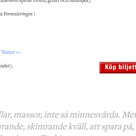
unesson spelar violin, gitarr och balalajka).
js
Formuleringen
!
 Teater >>
andet).
lar, massor, inte så minnesvärda. Me
rande, skimrande kväll, att spara på,