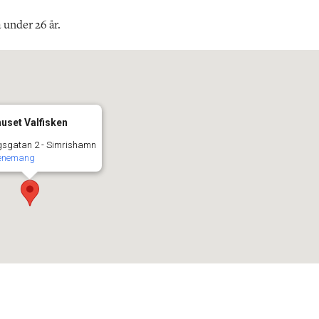
 under 26 år.
huset Valfisken
sgatan 2 - Simrishamn
venemang