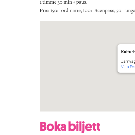
1 timme 30 min + paus.
Pris: 150:- ordinarie, 100:- Scenpass, 50:- unga
Kultur
Järnväg
Visa E
Boka biljett