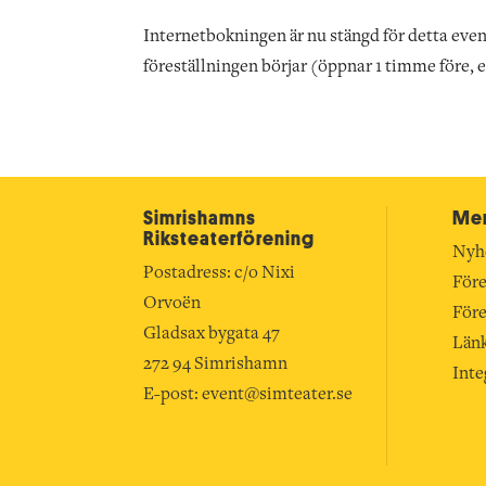
Internetbokningen är nu stängd för detta even
föreställningen börjar (öppnar 1 timme före, 
Simrishamns
Mer
Riksteater­förening
Nyh
Postadress: c/o Nixi
Före
Orvoën
Före
Gladsax bygata 47
Län
272 94 Simrishamn
Inte
E-post:
event@simteater.se