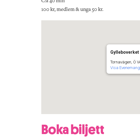
C:a 40 min
100 kr, medlem & unga 50 kr.
Gylleboverket
Tornavägen, Ö V
Visa Evenemang
Boka biljett