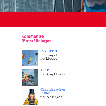
Kommande
föreställningar
CirkusFEST
fre 28 aug - lör 28
nov kl 00:00
RAAF
fre 28 aug kl 17:00
Cirkusdirektören –
Filmen
tis 8 sep kl 19:00