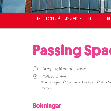
HEM
FÖRESTÄLLNINGAR
BILJETTER
BL
Passing Spa
lör 25 aug kl 20:00 - 20:40
Gylleboverket
Tornavägen, Ö Vemmerlöv 1945, Östra 
27297
Bokningar