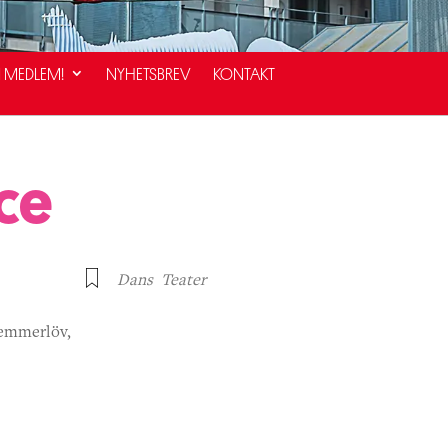
I MEDLEM!
NYHETSBREV
KONTAKT
ce
Dans
Teater
Vemmerlöv,