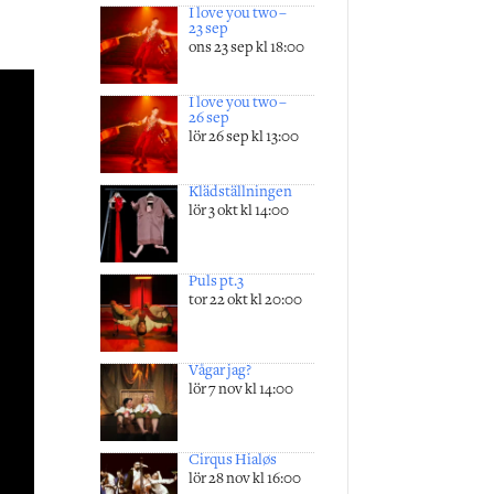
I love you two –
23 sep
ons 23 sep kl 18:00
I love you two –
26 sep
lör 26 sep kl 13:00
Klädställningen
lör 3 okt kl 14:00
Puls pt.3
tor 22 okt kl 20:00
Vågar jag?
lör 7 nov kl 14:00
Cirqus Hialøs
lör 28 nov kl 16:00