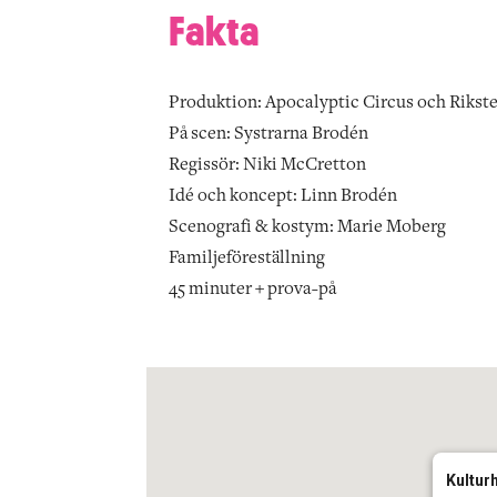
Fakta
Produktion: Apocalyptic Circus och Rikst
På scen: Systrarna Brodén
Regissör: Niki McCretton
Idé och koncept: Linn Brodén
Scenografi & kostym: Marie Moberg
Familjeföreställning
45 minuter + prova-på
Kultur