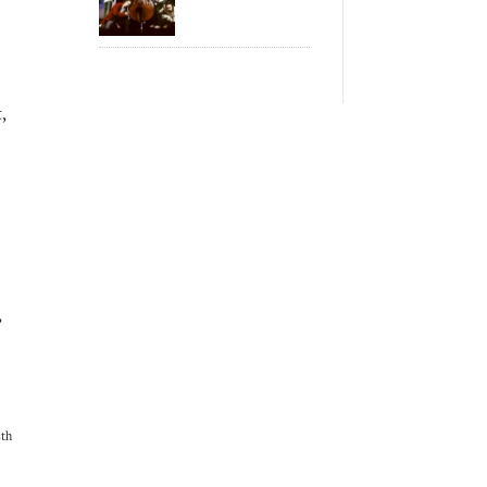
,
,
sth