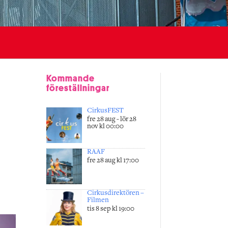
Kommande
föreställningar
CirkusFEST
fre 28 aug - lör 28
nov kl 00:00
RAAF
fre 28 aug kl 17:00
Cirkusdirektören –
Filmen
tis 8 sep kl 19:00