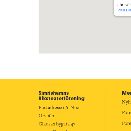
Järnväg
Visa E
Simrishamns
Mer
Riksteater­förening
Nyh
Postadress: c/o Nixi
Före
Orvoën
Före
Gladsax bygata 47