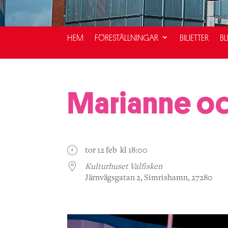
HEM
FÖRESTÄLLNINGAR
BILJETTER
BL
Marianne oc
tor 12 feb kl 18:00
Kulturhuset Valfisken
Järnvägsgatan 2, Simrishamn, 27280