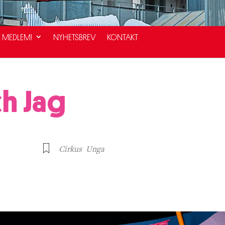
I MEDLEM!
NYHETSBREV
KONTAKT
h Jag
Cirkus
Unga