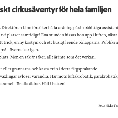
iskt cirkusäventyr för hela familjen
Direktören Linn försöker hålla ordning på sin påhittiga assistent
två platser samtidigt? Ena stunden hissas hon upp i luften, nästa
t trick, en ny kostym och ett busigt leende på läpparna. Publiken
ps! – överraskar igen.
lats. Men en sak är säker: allt är inte som det verkar…
 eller grannarna och kasta er in i detta färgsprakande
växlingar avlöser varandra. Här möts luftakrobatik, parakrobatik
ramell för alla åldrar. Håll i hatten!
Foto: Niclas Fa