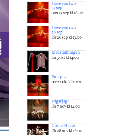
I love you two –
23 sep
ons 23 sep kl 18:00
I love you two –
26 sep
lör 26 sep kl 13:00
Klädställningen
lör 3 okt kl 14:00
Puls pt.3
tor 22 okt kl 20:00
Vågar jag?
lör 7 nov kl 14:00
Cirqus Hialøs
lör 28 nov kl 16:00