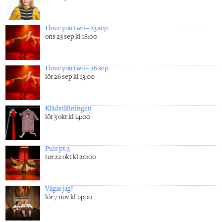
I love you two – 23 sep
ons 23 sep kl 18:00
I love you two – 26 sep
lör 26 sep kl 13:00
Klädställningen
lör 3 okt kl 14:00
Puls pt.3
tor 22 okt kl 20:00
Vågar jag?
lör 7 nov kl 14:00