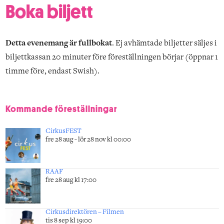
Boka biljett
Detta evenemang är fullbokat
. Ej avhämtade biljetter säljes i
biljettkassan 20 minuter före föreställningen börjar (öppnar 1
timme före, endast Swish).
Kommande föreställningar
CirkusFEST
fre 28 aug - lör 28 nov kl 00:00
RAAF
fre 28 aug kl 17:00
Cirkusdirektören – Filmen
tis 8 sep kl 19:00