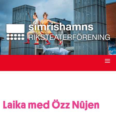
Laika med Özz Nûjen