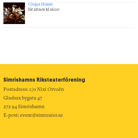
Cirqus Hialøs
lör 28 nov kl 16:00
Simrishamns Riksteater­förening
Postadress: c/o Nixi Orvoën
Gladsax bygata 47
272 94 Simrishamn
E-post:
event@simteater.se