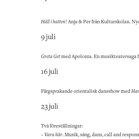
Håll i hatten!
Anja & Per från Kulturskolan. Ny
9 juli
Greta Get
med Apolonia. En musikteatersaga f
16 juli
Färgsprakande orientalisk dansshow med
Han
23 juli
Två föreställningar:
–
Vara här
. Musik, sång, dans, call and respon