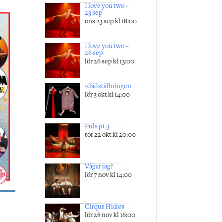
I love you two –
23 sep
ons 23 sep kl 18:00
I love you two –
26 sep
lör 26 sep kl 13:00
Klädställningen
lör 3 okt kl 14:00
Puls pt.3
tor 22 okt kl 20:00
Vågar jag?
lör 7 nov kl 14:00
Cirqus Hialøs
lör 28 nov kl 16:00