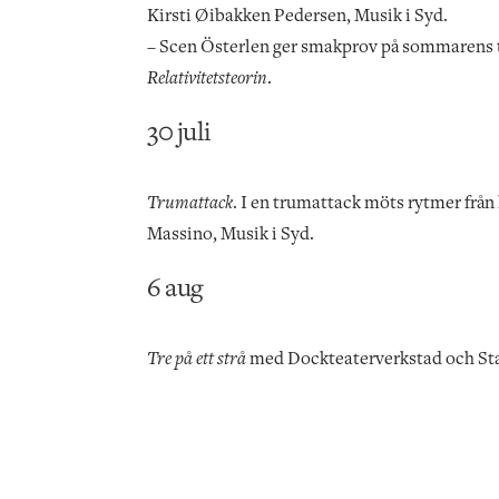
Kirsti Øibakken Pedersen, Musik i Syd.
– Scen Österlen ger smakprov på sommarens t
Relativitetsteorin
.
30 juli
Trumattack
. I en trumattack möts rytmer frå
Massino, Musik i Syd.
6 aug
Tre på ett strå
med Dockteaterverkstad och Sta