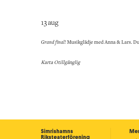
13 aug
Grand final!
Musikglädje med Anna & Lars. Duo
Karta Otillgänglig
Simrishamns
Mer
Riksteater­förening