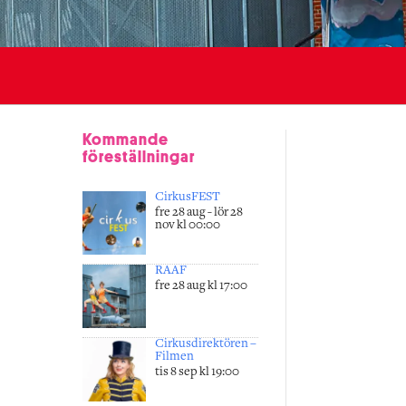
Kommande
föreställningar
CirkusFEST
fre 28 aug - lör 28
nov kl 00:00
RAAF
fre 28 aug kl 17:00
Cirkusdirektören –
Filmen
tis 8 sep kl 19:00