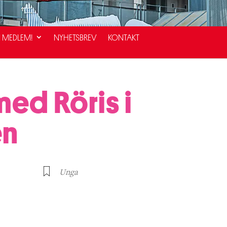
I MEDLEM!
NYHETSBREV
KONTAKT
med Röris i
en
Unga