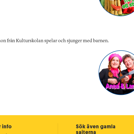
n från Kulturskolan spelar och sjunger med barnen.
 info
Sök även gamla
sajterna