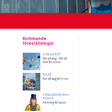
Kommande
föreställningar
CirkusFEST
fre 28 aug - lör 28
nov kl 00:00
RAAF
fre 28 aug kl 17:00
Cirkusdirektören –
Filmen
tis 8 sep kl 19:00