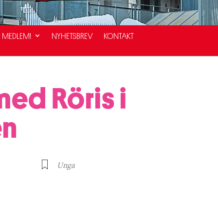
I MEDLEM!
NYHETSBREV
KONTAKT
med Röris i
en
Unga