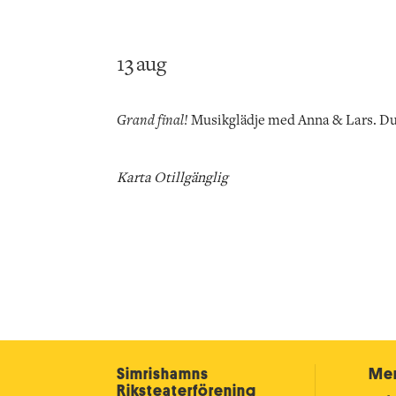
13 aug
Grand final!
Musikglädje med Anna & Lars. Duo
Karta Otillgänglig
Simrishamns
Mer
Riksteater­förening