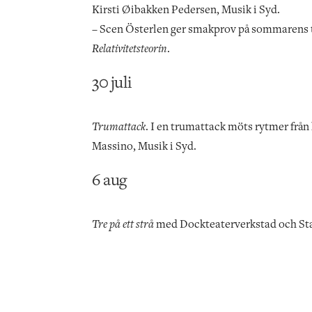
Kirsti Øibakken Pedersen, Musik i Syd.
– Scen Österlen ger smakprov på sommarens t
Relativitetsteorin
.
30 juli
Trumattack
. I en trumattack möts rytmer frå
Massino, Musik i Syd.
6 aug
Tre på ett strå
med Dockteaterverkstad och Sta