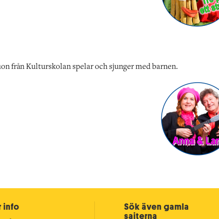
n från Kulturskolan spelar och sjunger med barnen.
 info
Sök även gamla
sajterna