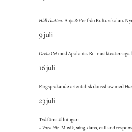
Håll i hatten!
Anja & Per från Kulturskolan. Ny
9 juli
Greta Get
med Apolonia. En musikteatersaga f
16 juli
Färgsprakande orientalisk dansshow med
Han
23 juli
Två föreställningar:
–
Vara här
. Musik, sång, dans, call and respon