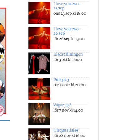
I love you two –
23 sep
ons 23 sep kl 18:00
I love you two –
26 sep
lör 26 sep kl 13:00
Klädställningen
lör 3 okt kl 14:00
Puls pt.3
tor 22 okt kl 20:00
Vågar jag?
lör 7 nov kl 14:00
Cirqus Hialøs
lör 28 nov kl 16:00