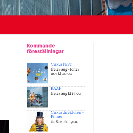
Kommande
föreställningar
CirkusFEST
fre 28 aug - lör 28
nov kl 00:00
RAAF
fre 28 aug kl 17:00
Cirkusdirektören –
Filmen
tis 8 sep kl 19:00