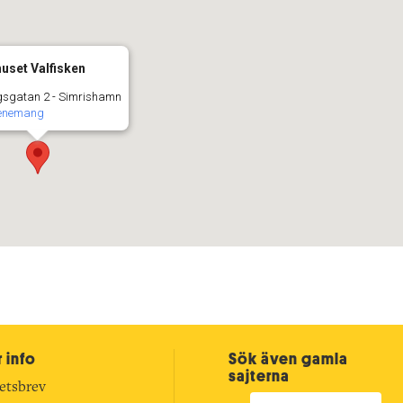
huset Valfisken
sgatan 2 - Simrishamn
venemang
 info
Sök även gamla
sajterna
etsbrev