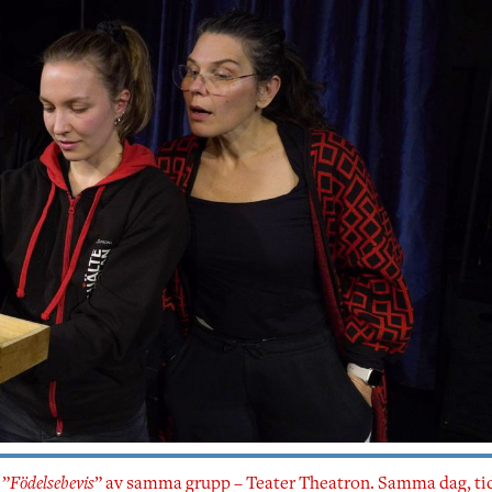
 ”
Födelsebevis
” av samma grupp – Teater Theatron. Samma dag, ti