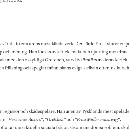
 år) 100 kr.
världslitteraturens mest kända verk. Den lärde Faust sluter en p
ap och mening. Han lockas av kärlek, makt och njutning men dras
ande med den oskyldiga Gretchen, vars liv förstörs av deras kärlek.
ch frälsning och speglar människans eviga strävan efter insikt oc
r, regissör och skådespelare. Han är en av Tysklands mest spelad
som ”
Herz eines Boxers
”, ”
Gretchen
” och ”
Frau Müller muss weg
”.
ofta tar upp aktuella sociala frågor, såsom ungdomsproblem, skol