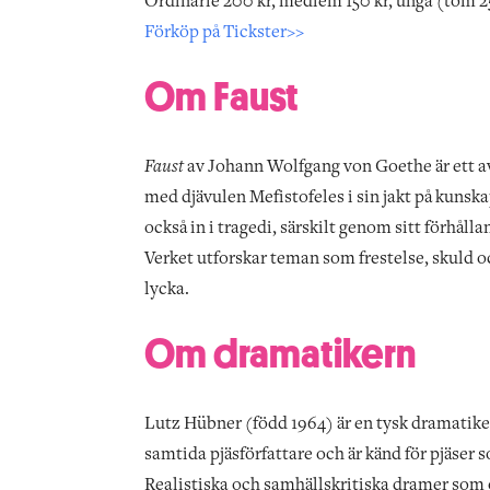
Ordinarie 200 kr, medlem 150 kr, unga (tom 25
Förköp på Tickster>>
Om Faust
Faust
av Johann Wolfgang von Goethe är ett av 
med djävulen Mefistofeles i sin jakt på kunsk
också in i tragedi, särskilt genom sitt förhåll
Verket utforskar teman som frestelse, skuld o
lycka.
Om dramatikern
Lutz Hübner (född 1964) är en tysk dramatike
samtida pjäsförfattare och är känd för pjäser 
Realistiska och samhällskritiska dramer som 