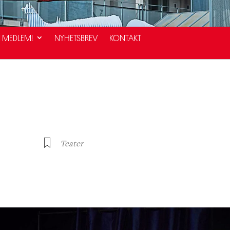
I MEDLEM!
NYHETSBREV
KONTAKT
Teater