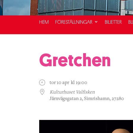
HEM
FÖRESTÄLLNINGAR
BILJETTER
BL
Gretchen
tor 10 apr kl 19:00
Kulturhuset Valfisken
Järnvägsgatan 2, Simrishamn, 27280