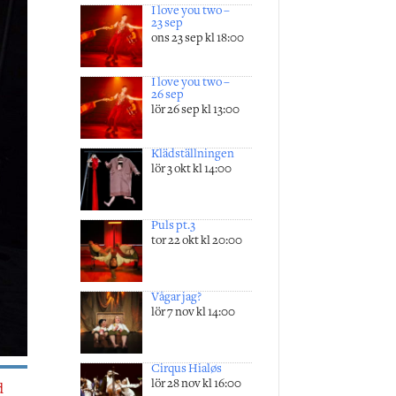
I love you two –
23 sep
ons 23 sep kl 18:00
I love you two –
26 sep
lör 26 sep kl 13:00
Klädställningen
lör 3 okt kl 14:00
Puls pt.3
tor 22 okt kl 20:00
Vågar jag?
lör 7 nov kl 14:00
Cirqus Hialøs
lör 28 nov kl 16:00
d