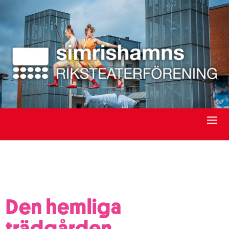
Den hemliga
trädgården