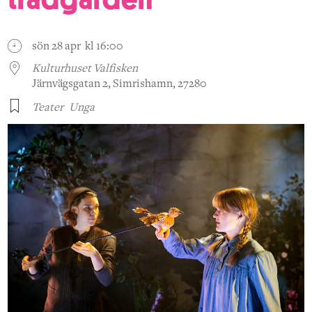
sön 28 apr kl 16:00
Kulturhuset Valfisken
Järnvägsgatan 2, Simrishamn, 27280
Teater
Unga