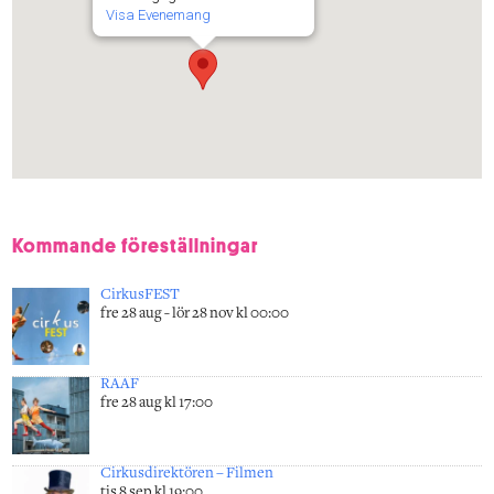
Visa Evenemang
Kommande föreställningar
CirkusFEST
fre 28 aug - lör 28 nov kl 00:00
RAAF
fre 28 aug kl 17:00
Cirkusdirektören – Filmen
tis 8 sep kl 19:00