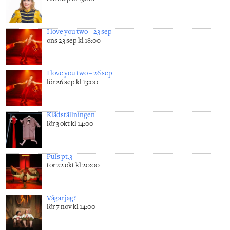
I love you two – 23 sep
ons 23 sep kl 18:00
I love you two – 26 sep
lör 26 sep kl 13:00
Klädställningen
lör 3 okt kl 14:00
Puls pt.3
tor 22 okt kl 20:00
Vågar jag?
lör 7 nov kl 14:00