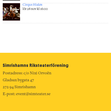
Cirqus Hialøs
lör 28 nov kl 16:00
Simrishamns Riksteater­förening
Postadress: c/o Nixi Orvoën
Gladsax bygata 47
272 94 Simrishamn
E-post:
event@simteater.se