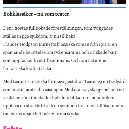
Bokklassiker – nu som teater
Den i höstas fullbokade föreställningen, som tvingades
ställas in pga sjukdom, är nu tillbaka!
Frances Hodgson Burnetts klassiska roman från 1911 är en
spännande berättelse om två ensamma och oälskade barn
som upptäcker livet tillsammans. Och om naturens
fantastiska kraft att läka!
Med teaterns magiska förmåga gestaltar Teater 23 en trädgård
som möter årets alla säsonger. Med dockor, skuggspel och en
vridscen som innehåller hela fem olika rum får publiken
uppleva en stor värld och en svunnen tid, med tidlösa teman
om barns utsatthet och enorma styrka.
Fakta