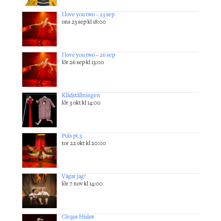
I love you two – 23 sep
ons 23 sep kl 18:00
I love you two – 26 sep
lör 26 sep kl 13:00
Klädställningen
lör 3 okt kl 14:00
Puls pt.3
tor 22 okt kl 20:00
Vågar jag?
lör 7 nov kl 14:00
Cirqus Hialøs