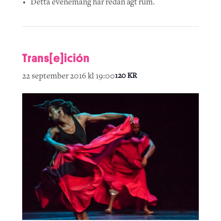
Detta evenemang har redan ägt rum.
Trans[e]ición
22 september 2016 kl 19:00
120 KR