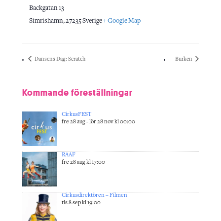
Backgatan 13
Simrishamn
,
27235
Sverige
+ Google Map
Dansens Dag: Scratch
Burken
Kommande föreställningar
CirkusFEST
fre 28 aug - lör 28 nov kl 00:00
RAAF
fre 28 aug kl 17:00
Cirkusdirektören – Filmen
tis 8 sep kl 19:00