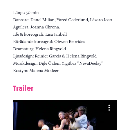
Längt: 50 min
Dansare: Danel Milian, Yared Cederlund, Lázaro Joao
Aguilera, Joanna Chrona.
Idè & koreografi: Lisa Janbell
Biträdande koreograf: Obwen Beovides
Dramaturg: Helena Ringvold
Ljusdesign: Reinier Garcia & Helena Ringvold
Musikdesign: Dijle Özlem Yigitbas ”NevaDeelay”
Kostym: Malena Modéer
Trailer