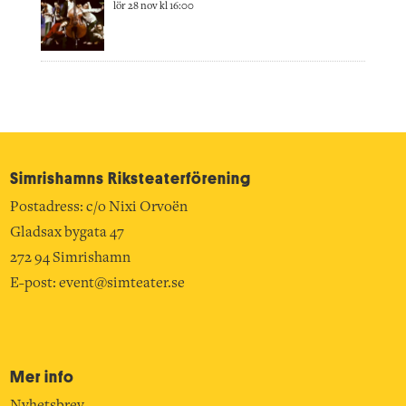
lör 28 nov kl 16:00
Simrishamns Riksteater­förening
Postadress: c/o Nixi Orvoën
Gladsax bygata 47
272 94 Simrishamn
E-post:
event@simteater.se
Mer info