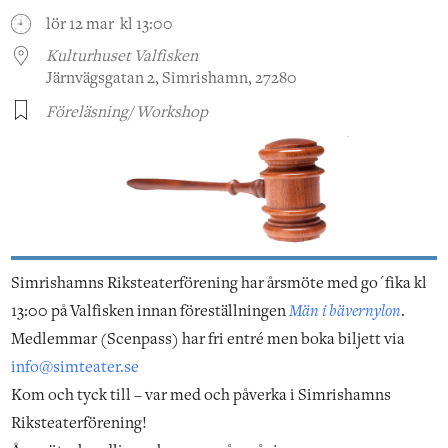
lör 12 mar kl 13:00
Kulturhuset Valfisken
Järnvägsgatan 2, Simrishamn, 27280
Föreläsning/ Workshop
Simrishamns Riksteaterförening har årsmöte med go´fika kl
13:00 på Valfisken innan föreställningen
Män i bävernylon
.
Medlemmar (Scenpass) har fri entré men boka biljett via
info@simteater.se
Kom och tyck till – var med och påverka i Simrishamns
Riksteaterförening!