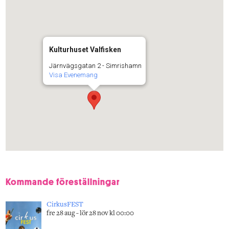
Kulturhuset Valfisken
Järnvägsgatan 2 - Simrishamn
Visa Evenemang
Kommande föreställningar
CirkusFEST
fre 28 aug - lör 28 nov kl 00:00