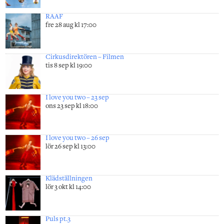
RAAF
fre 28 aug kl 17:00
Cirkusdirektören – Filmen
tis 8 sep kl 19:00
I love you two – 23 sep
ons 23 sep kl 18:00
I love you two – 26 sep
lör 26 sep kl 13:00
Klädställningen
lör 3 okt kl 14:00
Puls pt.3