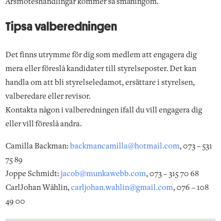
Årsmöteshandlingar kommer så småningom.
Tipsa valberedningen
Det finns utrymme för dig som medlem att engagera dig
mera eller föreslå kandidater till styrelseposter. Det kan
handla om att bli styrelseledamot, ersättare i styrelsen,
valberedare eller revisor.
Kontakta någon i valberedningen ifall du vill engagera dig
eller vill föreslå andra.
Camilla Backman:
backmancamilla@hotmail.com
, 073 – 531
75 89
Joppe Schmidt:
jacob@munkawebb.com
, 073 – 315 70 68
CarlJohan Wåhlin,
carljohan.wahlin@gmail.com
, 076 – 108
49 00