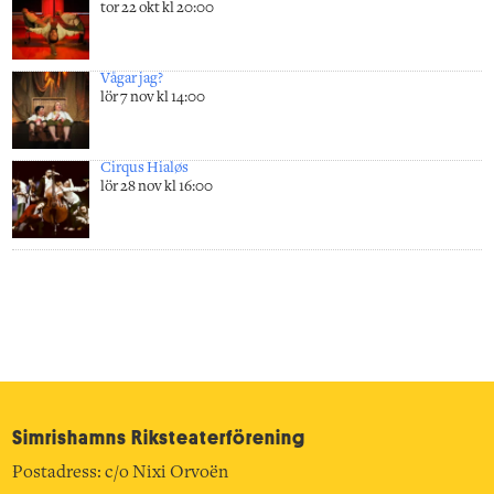
tor 22 okt kl 20:00
Vågar jag?
lör 7 nov kl 14:00
Cirqus Hialøs
lör 28 nov kl 16:00
Simrishamns Riksteater­förening
Postadress: c/o Nixi Orvoën